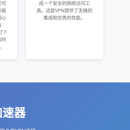
您可
成一个安全的网络访问工
新版
具。这款VPN提供了无缝的
担心
集成和优秀的性能。
内
了7
的时
。
加速器